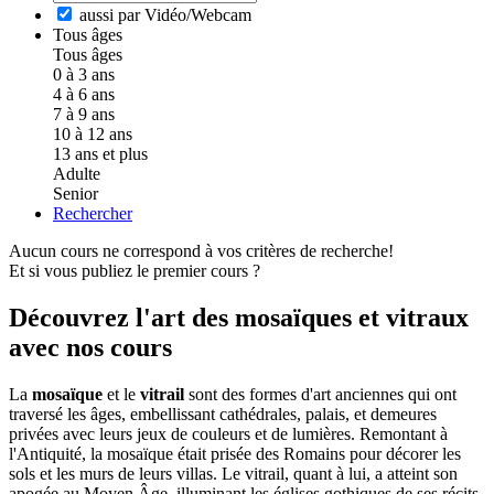
aussi par Vidéo/Webcam
Tous âges
Tous âges
0 à 3 ans
4 à 6 ans
7 à 9 ans
10 à 12 ans
13 ans et plus
Adulte
Senior
Rechercher
Aucun cours ne correspond à vos critères de recherche!
Et si vous publiez le premier cours ?
Découvrez l'art des mosaïques et vitraux
avec nos cours
La
mosaïque
et le
vitrail
sont des formes d'art anciennes qui ont
traversé les âges, embellissant cathédrales, palais, et demeures
privées avec leurs jeux de couleurs et de lumières. Remontant à
l'Antiquité, la mosaïque était prisée des Romains pour décorer les
sols et les murs de leurs villas. Le vitrail, quant à lui, a atteint son
apogée au Moyen Âge, illuminant les églises gothiques de ses récits