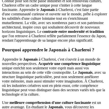
Connue pour son riche passé industriel et son renouveau culturel,
Charleroi offre un cadre unique pour s'initier à cette langue
fascinante. Apprendre le
Japonais
à Charleroi, c'est faire partie
d'une communauté curieuse et ouverte sur le monde, prête à explorer
les subtilités d'une culture lointaine tout en s'enrichissant
mutuellement. La ville, avec ses nombreux parcs et son patrimoine
architectural, inspire ceux qui souhaitent découvrir de nouveaux
horizons linguistiques. Le
contraste entre modernité et tradition
que l'on retrouve à Charleroi reflète parfaitement l'essence du Japon,
rendant l'apprentissage de sa langue encore plus significatif.
Pourquoi apprendre le Japonais à Charleroi ?
Apprendre le
Japonais
à Charleroi, c'est s'ouvrir à un monde de
nouvelles perspectives.
Acquérir une compétence linguistique
unique enrichit non seulement votre esprit mais aussi vos
interactions au sein de cette ville cosmopolite. Le
Japonais
, avec sa
structure linguistique particulière, peut non seulement améliorer
votre mémoire, mais aussi stimuler votre imagination. À Charleroi,
où les industries créatives sont en plein essor, cette compétence
linguistique peut vous distinguer dans des secteurs variés tels que la
technologie et la culture.
Une
meilleure compréhension d'une culture fascinante
est un
autre avantage. En étudiant le
Japonais
, vous découvrez les