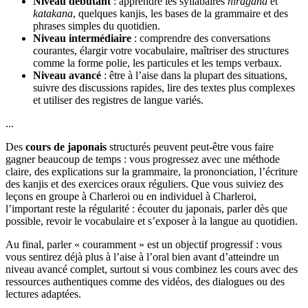
Niveau débutant
: apprendre les syllabaires
hiragana
et
katakana
, quelques kanjis, les bases de la grammaire et des
phrases simples du quotidien.
Niveau intermédiaire
: comprendre des conversations
courantes, élargir votre vocabulaire, maîtriser des structures
comme la forme polie, les particules et les temps verbaux.
Niveau avancé
: être à l’aise dans la plupart des situations,
suivre des discussions rapides, lire des textes plus complexes
et utiliser des registres de langue variés.
...
Des
cours de japonais
structurés peuvent peut-être vous faire
gagner beaucoup de temps : vous progressez avec une méthode
claire, des explications sur la grammaire, la prononciation, l’écriture
des kanjis et des exercices oraux réguliers. Que vous suiviez des
leçons en groupe à Charleroi ou en individuel à Charleroi,
l’important reste la régularité : écouter du japonais, parler dès que
possible, revoir le vocabulaire et s’exposer à la langue au quotidien.
Au final, parler « couramment » est un objectif progressif : vous
vous sentirez déjà plus à l’aise à l’oral bien avant d’atteindre un
niveau avancé complet, surtout si vous combinez les cours avec des
ressources authentiques comme des vidéos, des dialogues ou des
lectures adaptées.