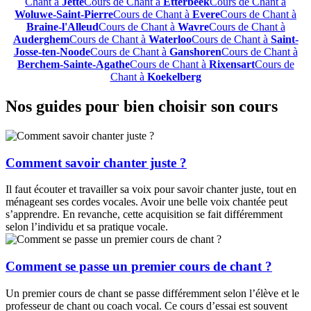
Chant à
Jette
Cours de Chant à
Etterbeek
Cours de Chant à
Woluwe-Saint-Pierre
Cours de Chant à
Evere
Cours de Chant à
Braine-l'Alleud
Cours de Chant à
Wavre
Cours de Chant à
Auderghem
Cours de Chant à
Waterloo
Cours de Chant à
Saint-
Josse-ten-Noode
Cours de Chant à
Ganshoren
Cours de Chant à
Berchem-Sainte-Agathe
Cours de Chant à
Rixensart
Cours de
Chant à
Koekelberg
Nos guides pour bien choisir son cours
Comment savoir chanter juste ?
Il faut écouter et travailler sa voix pour savoir chanter juste, tout en
ménageant ses cordes vocales. Avoir une belle voix chantée peut
s’apprendre. En revanche, cette acquisition se fait différemment
selon l’individu et sa pratique vocale.
Comment se passe un premier cours de chant ?
Un premier cours de chant se passe différemment selon l’élève et le
professeur de chant ou coach vocal. Ce cours d’essai est souvent