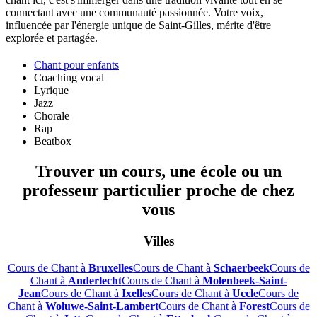
connectant avec une communauté passionnée. Votre voix,
influencée par l'énergie unique de Saint-Gilles, mérite d'être
explorée et partagée.
Chant pour enfants
Coaching vocal
Lyrique
Jazz
Chorale
Rap
Beatbox
Trouver un cours, une école ou un
professeur particulier proche de chez
vous
Villes
Cours de Chant à
Bruxelles
Cours de Chant à
Schaerbeek
Cours de
Chant à
Anderlecht
Cours de Chant à
Molenbeek-Saint-
Jean
Cours de Chant à
Ixelles
Cours de Chant à
Uccle
Cours de
Chant à
Woluwe-Saint-Lambert
Cours de Chant à
Forest
Cours de