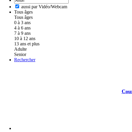
aussi par Vidéo/Webcam
Tous âges
Tous âges
0 à 3 ans
4 à 6 ans
7 à 9 ans
10 à 12 ans
13 ans et plus
Adulte
Senior
Rechercher
Cour