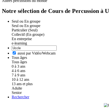
Autres percussions du monde
Notre sélection de Cours de Percussion à U
Seul ou En groupe
Seul ou En groupe
Particulier (Seul)
Collectif (En groupe)
En entreprise
e-learning
aussi par Vidéo/Webcam
Tous âges
Tous âges
0 à 3 ans
4 à 6 ans
7 à 9 ans
10 à 12 ans
13 ans et plus
Adulte
Senior
Rechercher