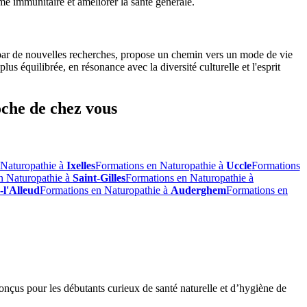
me immunitaire et améliorer la santé générale.
 par de nouvelles recherches, propose un chemin vers un mode de vie
 équilibrée, en résonance avec la diversité culturelle et l'esprit
oche de chez vous
 Naturopathie à
Ixelles
Formations en Naturopathie à
Uccle
Formations
n Naturopathie à
Saint-Gilles
Formations en Naturopathie à
-l'Alleud
Formations en Naturopathie à
Auderghem
Formations en
onçus pour les débutants curieux de santé naturelle et d’hygiène de