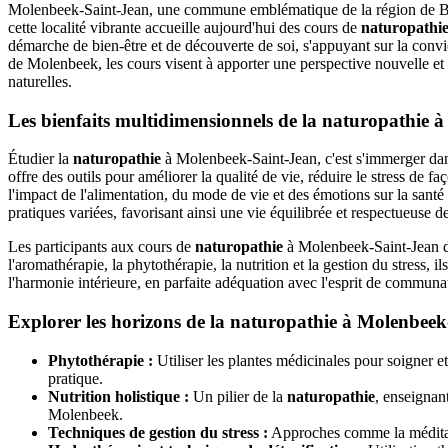
Molenbeek-Saint-Jean, une commune emblématique de la région de Brux
cette localité vibrante accueille aujourd'hui des cours de
naturopathi
démarche de bien-être et de découverte de soi, s'appuyant sur la convic
de Molenbeek, les cours visent à apporter une perspective nouvelle et c
naturelles.
Les bienfaits multidimensionnels de la naturopathie 
Étudier la
naturopathie
à Molenbeek-Saint-Jean, c'est s'immerger dan
offre des outils pour améliorer la qualité de vie, réduire le stress de
l'impact de l'alimentation, du mode de vie et des émotions sur la sant
pratiques variées, favorisant ainsi une vie équilibrée et respectueuse d
Les participants aux cours de
naturopathie
à Molenbeek-Saint-Jean dév
l'aromathérapie, la phytothérapie, la nutrition et la gestion du stress, 
l'harmonie intérieure, en parfaite adéquation avec l'esprit de communa
Explorer les horizons de la naturopathie à Molenbeek
Phytothérapie :
Utiliser les plantes médicinales pour soigner e
pratique.
Nutrition holistique :
Un pilier de la
naturopathie
, enseignan
Molenbeek.
Techniques de gestion du stress :
Approches comme la méditatio