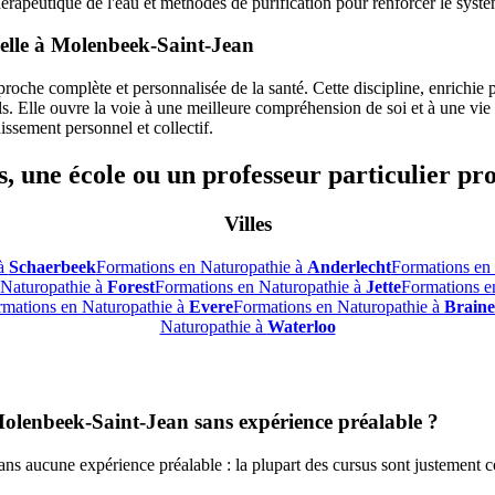
hérapeutique de l'eau et méthodes de purification pour renforcer le systè
elle à Molenbeek-Saint-Jean
oche complète et personnalisée de la santé. Cette discipline, enrichie
lle ouvre la voie à une meilleure compréhension de soi et à une vie plus
ssement personnel et collectif.
, une école ou un professeur particulier pr
Villes
 à
Schaerbeek
Formations en Naturopathie à
Anderlecht
Formations en
 Naturopathie à
Forest
Formations en Naturopathie à
Jette
Formations e
rmations en Naturopathie à
Evere
Formations en Naturopathie à
Braine
Naturopathie à
Waterloo
lenbeek-Saint-Jean sans expérience préalable ?
ans aucune expérience préalable : la plupart des cursus sont justement c