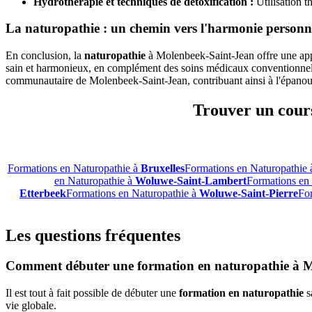
Hydrothérapie et techniques de détoxification :
Utilisation t
La naturopathie : un chemin vers l'harmonie personn
En conclusion, la
naturopathie
à Molenbeek-Saint-Jean offre une appr
sain et harmonieux, en complément des soins médicaux conventionnels. E
communautaire de Molenbeek-Saint-Jean, contribuant ainsi à l'épanoui
Trouver un cours
Formations en Naturopathie à
Bruxelles
Formations en Naturopathie
en Naturopathie à
Woluwe-Saint-Lambert
Formations en
Etterbeek
Formations en Naturopathie à
Woluwe-Saint-Pierre
Fo
Les questions fréquentes
Comment débuter une formation en naturopathie à Mo
Il est tout à fait possible de débuter une
formation en naturopathie
s
vie globale.