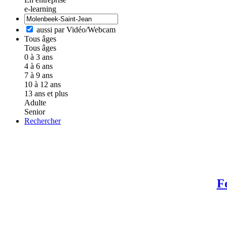
e-learning
aussi par Vidéo/Webcam
Tous âges
Tous âges
0 à 3 ans
4 à 6 ans
7 à 9 ans
10 à 12 ans
13 ans et plus
Adulte
Senior
Rechercher
F