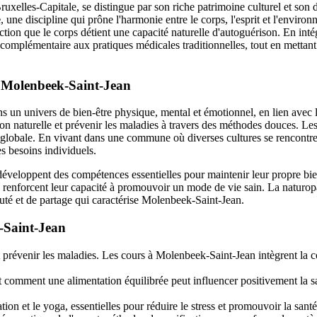
elles-Capitale, se distingue par son riche patrimoine culturel et son
e
, une discipline qui prône l'harmonie entre le corps, l'esprit et l'envir
tion que le corps détient une capacité naturelle d'autoguérison. En inté
omplémentaire aux pratiques médicales traditionnelles, tout en mettant l'
à Molenbeek-Saint-Jean
s un univers de bien-être physique, mental et émotionnel, en lien av
 façon naturelle et prévenir les maladies à travers des méthodes douces.
é globale. En vivant dans une commune où diverses cultures se rencontren
es besoins individuels.
eloppent des compétences essentielles pour maintenir leur propre bien-
ils renforcent leur capacité à promouvoir un mode de vie sain. La naturopa
uté et de partage qui caractérise Molenbeek-Saint-Jean.
-Saint-Jean
t prévenir les maladies. Les cours à Molenbeek-Saint-Jean intègrent la c
t comment une alimentation équilibrée peut influencer positivement la san
n et le yoga, essentielles pour réduire le stress et promouvoir la sant