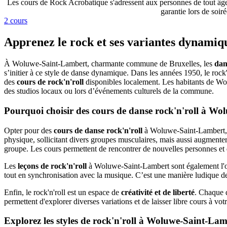
Les cours de Rock Acrobatique s'adressent aux personnes de tout âge e
garantie lors de soir
2 cours
Apprenez le rock et ses variantes dynami
À Woluwe-Saint-Lambert, charmante commune de Bruxelles, les
dan
s’initier à ce style de danse dynamique. Dans les années 1950, le rock
des
cours de rock'n'roll
disponibles localement. Les habitants de Wol
des studios locaux ou lors d’événements culturels de la commune.
Pourquoi choisir des cours de danse rock'n'roll à W
Opter pour des
cours de danse rock'n'roll
à Woluwe-Saint-Lambert, c
physique, sollicitant divers groupes musculaires, mais aussi augmente
groupe. Les cours permettent de rencontrer de nouvelles personnes et d
Les
leçons de rock'n'roll
à Woluwe-Saint-Lambert sont également l'
tout en synchronisation avec la musique. C’est une manière ludique de s
Enfin, le rock'n'roll est un espace de
créativité et de liberté
. Chaque 
permettent d'explorer diverses variations et de laisser libre cours à votr
Explorez les styles de rock'n'roll à Woluwe-Saint-La