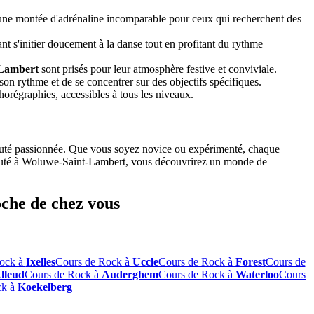
re une montée d'adrénaline incomparable pour ceux qui recherchent des
nt s'initier doucement à la danse tout en profitant du rythme
-Lambert
sont prisés pour leur atmosphère festive et conviviale.
son rythme et de se concentrer sur des objectifs spécifiques.
orégraphies, accessibles à tous les niveaux.
auté passionnée. Que vous soyez novice ou expérimenté, chaque
munauté à Woluwe-Saint-Lambert, vous découvrirez un monde de
oche de chez vous
ock à
Ixelles
Cours de Rock à
Uccle
Cours de Rock à
Forest
Cours de
Alleud
Cours de Rock à
Auderghem
Cours de Rock à
Waterloo
Cours
ck à
Koekelberg