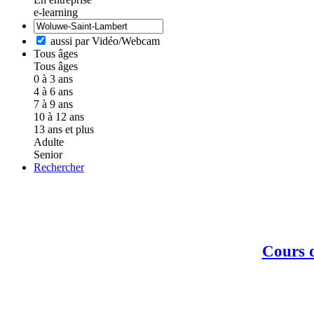
e-learning
aussi par Vidéo/Webcam
Tous âges
Tous âges
0 à 3 ans
4 à 6 ans
7 à 9 ans
10 à 12 ans
13 ans et plus
Adulte
Senior
Rechercher
Cours d