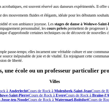
res acrobatiques, est souvent réservé aux danseurs expérimentés. Il off
ur des mouvements fluides et élégants, idéale pour les débutants souhaita
apidité et son ambiance joyeuse. Les
stages de danse à Woluwe-Saint
ompagnement personnalisé, les
cours privés
permettent de progresser à 
nique d'approfondir certaines techniques ou de découvrir de nouvelles ch
ple passe-temps; elles incarnent une véritable culture et une commun
ne source inépuisable de joie et de vitalité. En rejoignant cette com
sion de liberté.
, une école ou un professeur particulier pr
Villes
ock à
Anderlecht
Cours de Rock à
Molenbeek-Saint-Jean
Cours de R
uwe-Saint-Pierre
Cours de Rock à
Evere
Cours de Rock à
Braine-l'
t-Josse-ten-Noode
Cours de Rock à
Watermael-Boitsfort
Cours de Ro