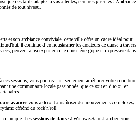
i que des tarifs adaptés à vos attentes, sont nos priorités ! Ambiance
ionnés de tout niveau.
rts et son ambiance conviviale, cette ville offre un cadre idéal pour
jourd'hui, il continue d’enthousiasmer les amateurs de danse à travers
sées, peuvent ainsi explorer cette danse énergique et expressive dans
 à ces sessions, vous pourrez non seulement améliorer votre condition
ignant une communauté locale passionnée, que ce soit en duo ou en
artenaires.
cours avancés
vous aideront à maîtriser des mouvements complexes,
rythme effréné du rock'n'roll.
ance unique. Les
sessions de danse
à Woluwe-Saint-Lambert vous