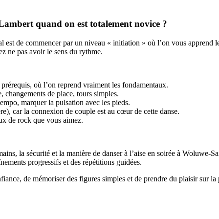
ambert quand on est totalement novice ?
l est de commencer par un niveau « initiation » où l’on vous apprend les
ez ne pas avoir le sens du rythme.
prérequis, où l’on reprend vraiment les fondamentaux.
e, changements de place, tours simples.
 tempo, marquer la pulsation avec les pieds.
ère), car la connexion de couple est au cœur de cette danse.
ux de rock que vous aimez.
mains, la sécurité et la manière de danser à l’aise en soirée à Woluwe-S
nements progressifs et des répétitions guidées.
iance, de mémoriser des figures simples et de prendre du plaisir sur la