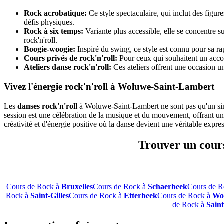
Rock acrobatique:
Ce style spectaculaire, qui inclut des figu
défis physiques.
Rock à six temps:
Variante plus accessible, elle se concentre s
rock'n'roll.
Boogie-woogie:
Inspiré du swing, ce style est connu pour sa r
Cours privés de rock'n'roll:
Pour ceux qui souhaitent un acc
Ateliers danse rock'n'roll:
Ces ateliers offrent une occasion u
Vivez l'énergie rock'n'roll à Woluwe-Saint-Lambert
Les
danses rock'n'roll
à Woluwe-Saint-Lambert ne sont pas qu'un sim
session est une célébration de la musique et du mouvement, offrant u
créativité et d'énergie positive où la danse devient une véritable expres
Trouver un cours
Cours de Rock à
Bruxelles
Cours de Rock à
Schaerbeek
Cours de R
Rock à
Saint-Gilles
Cours de Rock à
Etterbeek
Cours de Rock à
Wol
de Rock à
Sain