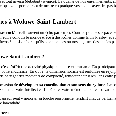
t tout niveau (débutant / avancé). La qualité de nos enseignements, ains
ées qui vous permettront de mettre en pratique vos acquis avec des pass
ques à Woluwe-Saint-Lambert
ses rock'n'roll
trouvent un écho particulier. Connue pour ses espaces ve
'n'roll a conquis le monde grâce à des icônes comme Elvis Presley, et au
uwe-Saint-Lambert, qu’ils soient jeunes ou nostalgiques des années pas
oluwe-Saint-Lambert ?
’est s'offrir une
activité physique
intense et amusante. En participant
r votre endurance. En outre, la dimension sociale est renforcée en rejo
e partager des moments de complicité, renforçant ainsi les liens entre p
occasion de
développer sa coordination et son sens du rythme
. Les
timuler votre intellect et d'améliorer votre mémoire, tout en suivant le 
danseur peut y apporter sa touche personnelle, rendant chaque perform
e inventivité.
mbert