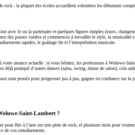
 rock : la plupart des écoles accueillent volontiers les débutants compl
ion avec le ou la partenaire et quelques figures simples (tours, changem
ez des passes variées et commencez à travailler le style, la musicalité et 
aînements rapides, le guidage fin et l’interprétation musicale.
é à votre aisance actuelle : si vous hésitez, les professeurs à Woluwe-Sa
z déjà pratiqué d’autres danses (salsa, swing, danse de salon), cela aid
 sont pensés pour progresser pas à pas, gagner en confiance sur la pist
à Woluwe-Saint-Lambert ?
 pour être à l’aise sur une piste de rock, et plusieurs mois pour vraime
ce de vos entraînements.